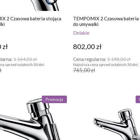
 2 Czasowa bateria stojąca
TEMPOMIX 2 Czasowa bateria 
lki
do umywalki
Delabie
 zł
802,00 zł
larna:
1 164,00 zł
Cena regularna:
1 198,00 zł
na sprzed ostatnich 30 dni:
Najniższa cena sprzed ostatnich 30 dni:
ł
765,00 zł
Promocja