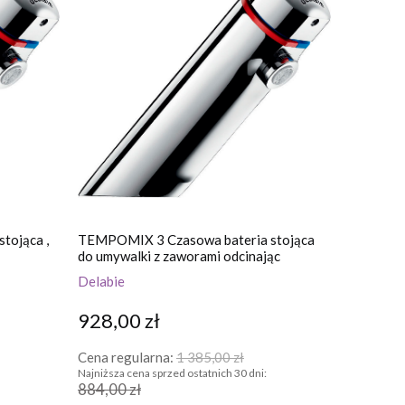
tojąca ,
TEMPOMIX 3 Czasowa bateria stojąca
do umywalki z zaworami odcinając
Delabie
928,00 zł
Cena regularna:
1 385,00 zł
Najniższa cena sprzed ostatnich 30 dni:
884,00 zł