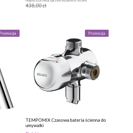
Najniższa cena sprzed ostatnich 30 dni:
438,00 zł
Promocja
Promocja
TEMPOMIX Czasowa bateria ścienna do
umywalki