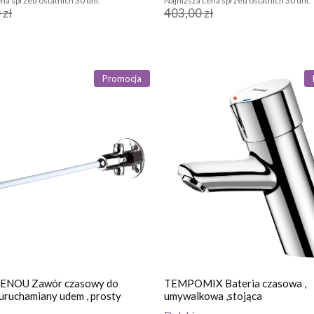
na sprzed ostatnich 30 dni:
Najniższa cena sprzed ostatnich 30 dni:
 zł
403,00 zł
Promocja
NOU Zawór czasowy do
TEMPOMIX Bateria czasowa ,
uruchamiany udem , prosty
umywalkowa ,stojąca