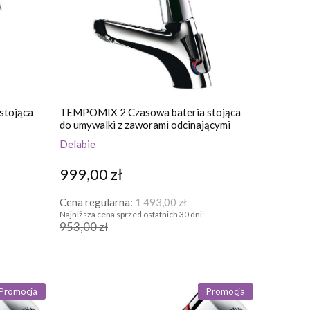
stojąca
TEMPOMIX 2 Czasowa bateria stojąca
do umywalki z zaworami odcinającymi
Delabie
999,00 zł
Cena regularna:
1 493,00 zł
Najniższa cena sprzed ostatnich 30 dni:
953,00 zł
Promocja
Promocja