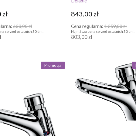
Delabie
 zł
843,00 zł
larna:
633,00 zł
Cena regularna:
1 259,00 zł
na sprzed ostatnich 30 dni:
Najniższa cena sprzed ostatnich 30 dni:
ł
803,00 zł
Promocja