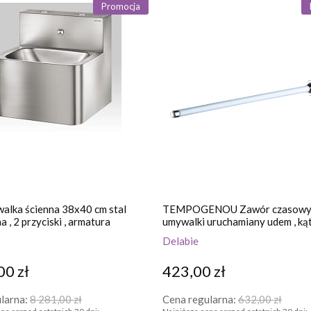
Promocja
lka ścienna 38x40 cm stal
TEMPOGENOU Zawór czasowy
 , 2 przyciski , armatura
umywalki uruchamiany udem , k
Delabie
00 zł
423,00 zł
larna:
8 281,00 zł
Cena regularna:
632,00 zł