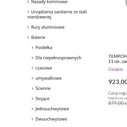
Nasady kominowe
Urządzenia sanitarne ze stali
nierdzewnej
Rury aluminiowe
Baterie
Poidełka
TEMPOMIX
Dla niepełnosprawnych
11 cm , z
czasowe
Delabie
umywalkowe
923,00
Ścienne
Cena regu
Stojące
Najniższa ce
879,00 z
Jednouchwytowe
Dwuuchwytowe