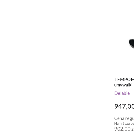
TEMPOMIX
umywalki
Delabie
947,00
Cena regu
Najniższa ce
902,00 z