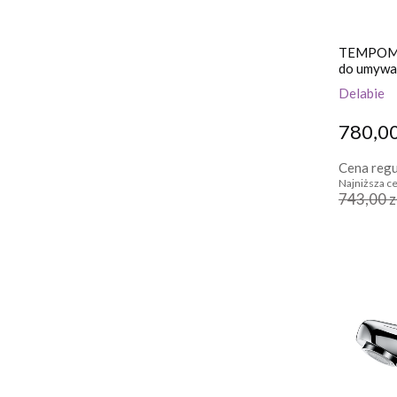
TEMPOMIX
do umywa
Delabie
780,00
Cena regu
Najniższa ce
743,00 z