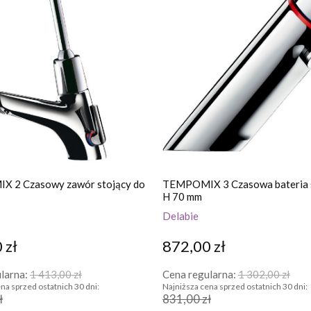
 2 Czasowy zawór stojący do
TEMPOMIX 3 Czasowa bateria s
H 70 mm
Delabie
 zł
872,00 zł
larna:
1 413,00 zł
Cena regularna:
1 302,00 zł
na sprzed ostatnich 30 dni:
Najniższa cena sprzed ostatnich 30 dni:
ł
831,00 zł