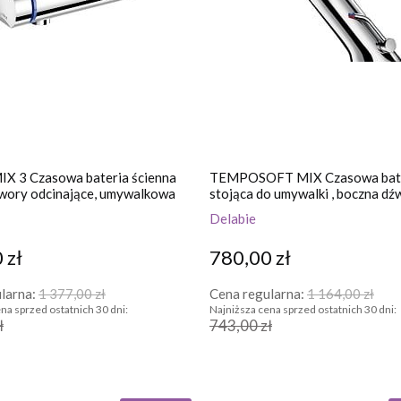
 3 Czasowa bateria ścienna
TEMPOSOFT MIX Czasowa bat
awory odcinające, umywalkowa
stojąca do umywalki , boczna dź
Delabie
 zł
780,00 zł
larna:
1 377,00 zł
Cena regularna:
1 164,00 zł
na sprzed ostatnich 30 dni:
Najniższa cena sprzed ostatnich 30 dni:
ł
743,00 zł