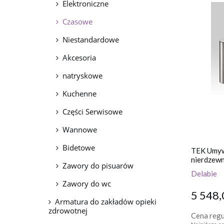
Elektroniczne
Czasowe
Niestandardowe
Akcesoria
natryskowe
Kuchenne
Części Serwisowe
Wannowe
Bidetowe
TEK Umywa
nierdzewna
Zawory do pisuarów
czasowa
Delabie
Zawory do wc
5 548,
Armatura do zakładów opieki
zdrowotnej
Cena regu