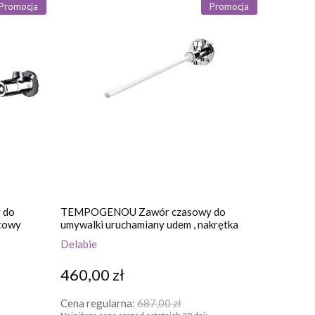
Promocja
Promocja
 do
TEMPOGENOU Zawór czasowy do
ątowy
umywalki uruchamiany udem , nakrętka
nasadowa
Delabie
460,00 zł
Cena regularna:
687,00 zł