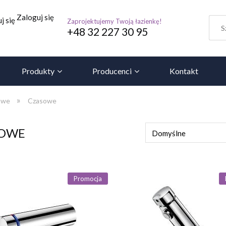
Zaloguj się
j się
Zaprojektujemy Twoją łazienkę!
+48 32 227 30 95
Produkty
Producenci
Kontakt
»
owe
Czasowe
SOWE
Promocja