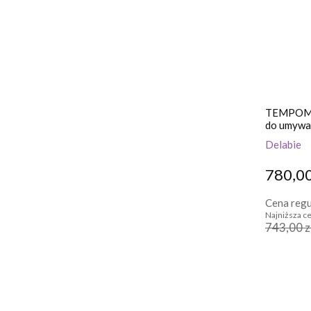
TEMPOMIX
do umywal
Delabie
780,00
Cena regu
Najniższa ce
743,00 z