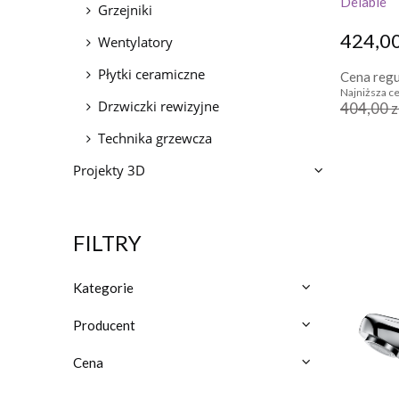
Delabie
Grzejniki
424,00
Wentylatory
Płytki ceramiczne
Cena regu
Najniższa ce
Drzwiczki rewizyjne
404,00 z
Technika grzewcza
Projekty 3D
FILTRY
Kategorie
Producent
Cena