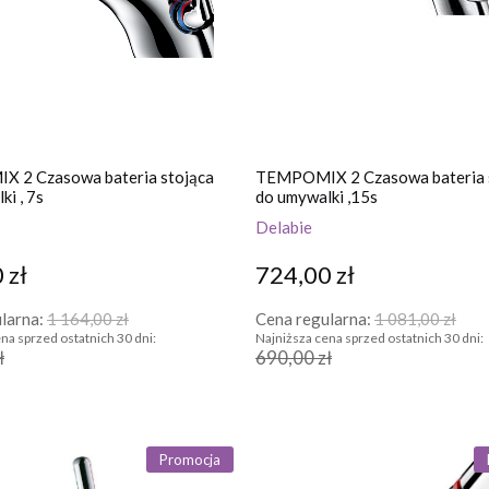
 2 Czasowa bateria stojąca
TEMPOMIX 2 Czasowa bateria 
ki , 7s
do umywalki ,15s
Delabie
 zł
724,00 zł
larna:
1 164,00 zł
Cena regularna:
1 081,00 zł
na sprzed ostatnich 30 dni:
Najniższa cena sprzed ostatnich 30 dni:
ł
690,00 zł
Promocja