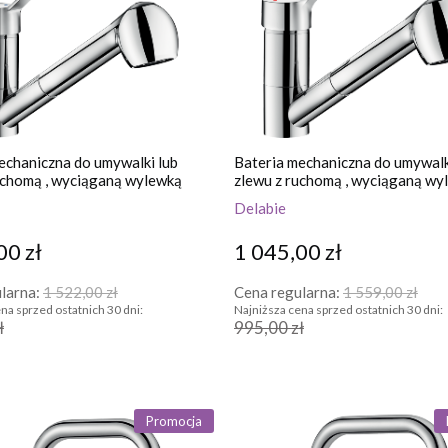
echaniczna do umywalki lub
Bateria mechaniczna do umywalk
uchomą , wyciąganą wylewką
zlewu z ruchomą , wyciąganą wyl
uchwyt higiena
Delabie
00 zł
1 045,00 zł
larna:
1 522,00 zł
Cena regularna:
1 559,00 zł
na sprzed ostatnich 30 dni:
Najniższa cena sprzed ostatnich 30 dni:
ł
995,00 zł
Promocja