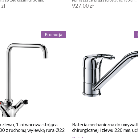
na sprzed ostatnich 30 dni:
Najniższa cena sprzed ostatnich 30 dni:
 zł
927,00 zł
Promocja
o zlewu, 1-otworowa stojąca
Bateria mechaniczna do umywalk
00 z ruchomą wylewką rura Ø22
chirurgicznej i zlewu 220 mm, u