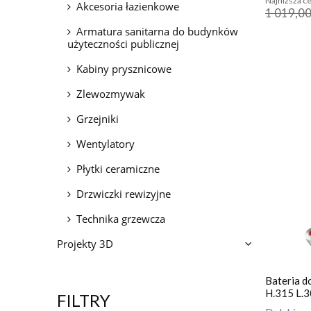
Najniższa ce
Akcesoria łazienkowe
1 019,00
Armatura sanitarna do budynków
użyteczności publicznej
Kabiny prysznicowe
Zlewozmywak
Grzejniki
Wentylatory
Płytki ceramiczne
Drzwiczki rewizyjne
Technika grzewcza
Projekty 3D
Bateria d
H.315 L.3
FILTRY