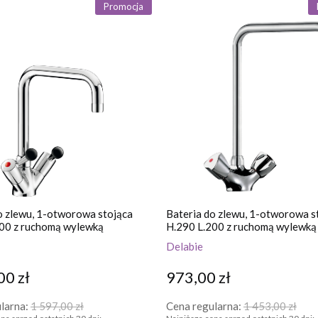
Promocja
o zlewu, 1-otworowa stojąca
Bateria do zlewu, 1-otworowa s
00 z ruchomą wylewką
H.290 L.200 z ruchomą wylewką
Delabie
00 zł
973,00 zł
larna:
1 597,00 zł
Cena regularna:
1 453,00 zł