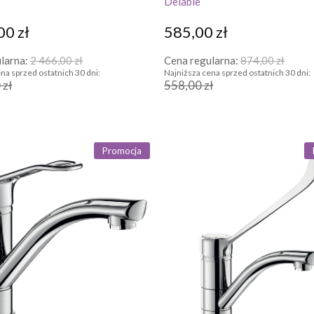
Delabie
00 zł
585,00 zł
larna:
2 466,00 zł
Cena regularna:
874,00 zł
na sprzed ostatnich 30 dni:
Najniższa cena sprzed ostatnich 30 dni:
 zł
558,00 zł
Promocja