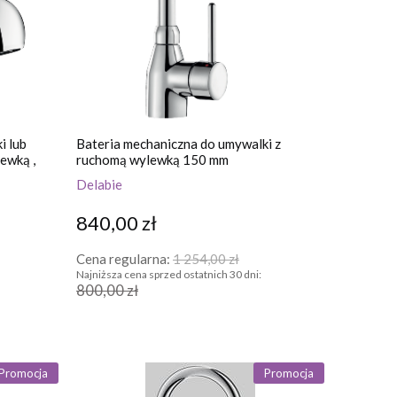
i lub
Bateria mechaniczna do umywalki z
ewką ,
ruchomą wylewką 150 mm
Delabie
840,00 zł
Cena regularna:
1 254,00 zł
Najniższa cena sprzed ostatnich 30 dni:
800,00 zł
Promocja
Promocja