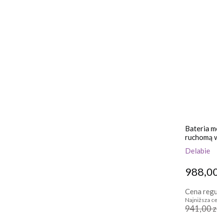
Bateria m
ruchomą 
Delabie
988,00
Cena regu
Najniższa ce
941,00 z