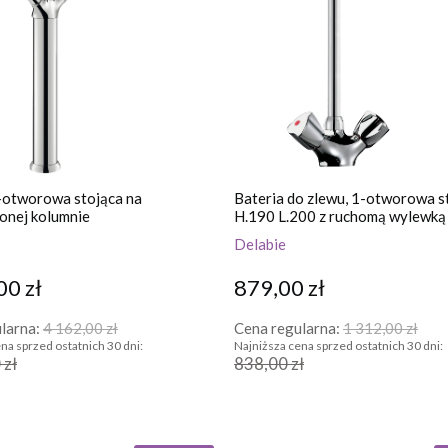
-otworowa stojąca na
Bateria do zlewu, 1-otworowa s
onej kolumnie
H.190 L.200 z ruchomą wylewką
Delabie
00 zł
879,00 zł
larna:
4 162,00 zł
Cena regularna:
1 312,00 zł
na sprzed ostatnich 30 dni:
Najniższa cena sprzed ostatnich 30 dni:
 zł
838,00 zł