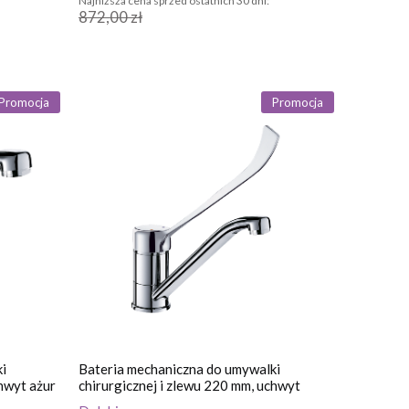
Najniższa cena sprzed ostatnich 30 dni:
872,00 zł
Promocja
Promocja
i
Bateria mechaniczna do umywalki
chwyt ażur
chirurgicznej i zlewu 220 mm, uchwyt
higiena