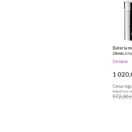
Bateria m
zlewu z r
Delabie
1 020,
Cena regu
Najniższa ce
972,00 z