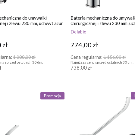
echaniczna do umywalki
Bateria mechaniczna do umywalk
znej i zlewu 230 mm, uchwyt ażur
chirurgicznej i zlewu 230 mm, u
higiena
Delabie
 zł
774,00 zł
larna:
1 088,00 zł
Cena regularna:
1 156,00 zł
na sprzed ostatnich 30 dni:
Najniższa cena sprzed ostatnich 30 dni:
ł
738,00 zł
Promocja