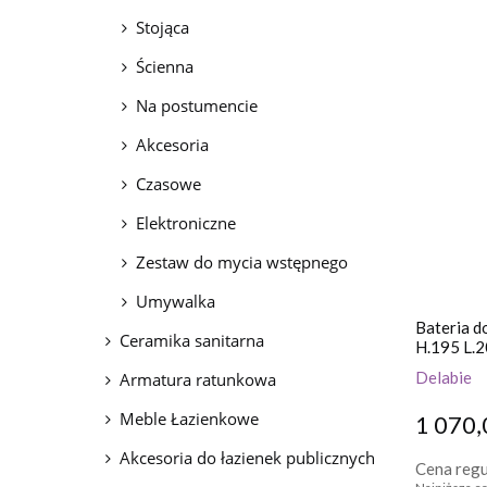
Stojąca
Ścienna
Na postumencie
Akcesoria
Czasowe
Elektroniczne
Zestaw do mycia wstępnego
Umywalka
Bateria d
Ceramika sanitarna
H.195 L.2
Delabie
Armatura ratunkowa
Meble Łazienkowe
1 070,
Akcesoria do łazienek publicznych
Cena regu