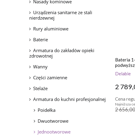
Nasady kominowe
Urządzenia sanitarne ze stali
nierdzewnej
Rury aluminiowe
Baterie
Armatura do zakładów opieki
zdrowotnej
Bateria 1
podwyższ
Wanny
Delabie
Części zamienne
2 789,
Stelaże
Armatura do kuchni profesjonalnej
Cena regu
Najniższa ce
2 656,00
Poidełka
Dwuotworowe
Jednootworowe