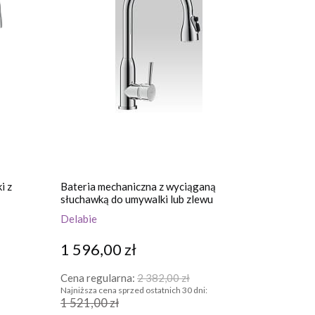
i z
Bateria mechaniczna z wyciąganą
słuchawką do umywalki lub zlewu
Delabie
1 596,00 zł
Cena regularna:
2 382,00 zł
Najniższa cena sprzed ostatnich 30 dni:
1 521,00 zł