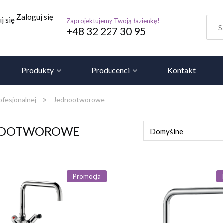
Zaloguj się
j się
Zaprojektujemy Twoją łazienkę!
+48 32 227 30 95
Produkty
Producenci
Kontakt
»
ofesjonalnej
Jednootworowe
NOOTWOROWE
Promocja