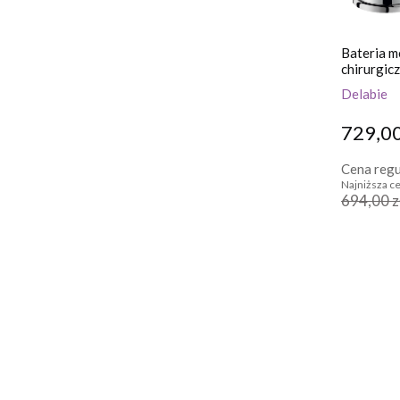
Bateria m
chirurgic
Delabie
729,00
Cena regu
Najniższa ce
694,00 z