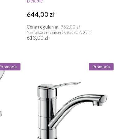
Delabie
644,00 zł
Cena regularna:
962,00 zł
Najniższa cena sprzed ostatnich 30 dni:
613,00 zł
Promocja
Promocja