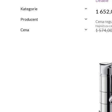
Delabie
Kategorie
1 652,
Producent
Cena regu
Najniższa ce
Cena
1 574,00