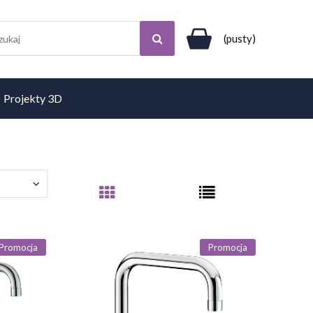
(pusty)
Projekty 3D
Promocja
Promocja