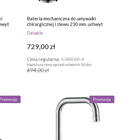
i
Bateria mechaniczna do umywalki
chwyt
chirurgicznej i zlewu 230 mm, uchwyt
pełny
Delabie
729,00 zł
Cena regularna:
1 088,00 zł
Najniższa cena sprzed ostatnich 30 dni:
694,00 zł
Promocja
Promocja