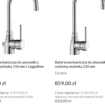
echaniczna do umywalki z
Bateria mechaniczna do umywalk
wylewką 150 mm z ciągadłem
ruchomą wylewką 220 mm
Delabie
 zł
859,00 zł
larna:
1 475,00 zł
Cena regularna:
1 283,00 zł
na sprzed ostatnich 30 dni:
Najniższa cena sprzed ostatnich 30 dni:
ł
818,00 zł