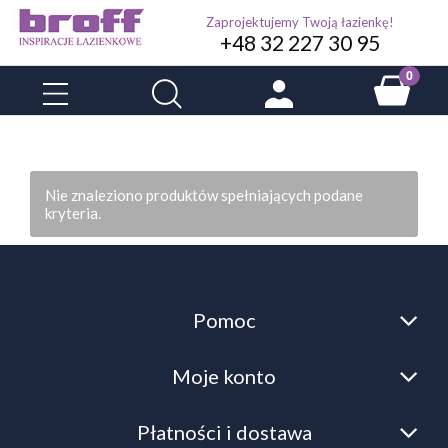
Zaprojektujemy Twoją łazienkę!
+48 32 227 30 95
Nie znaleziono produktów spełniających podane
kryteria.
Pomoc
Moje konto
Płatności i dostawa