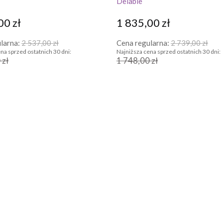
Delabie
00 zł
1 835,00 zł
larna:
2 537,00 zł
Cena regularna:
2 739,00 zł
na sprzed ostatnich 30 dni:
Najniższa cena sprzed ostatnich 30 dni:
 zł
1 748,00 zł