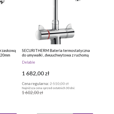
trzaskową
SECURITHERM Bateria termostatyczna
< 20mm
do umywalki , dwuuchwytowa z ruchomą
wylewką
Delabie
1 682,00 zł
Cena regularna:
2 510,00 zł
Najniższa cena sprzed ostatnich 30 dni:
1 602,00 zł