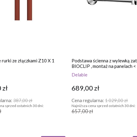
 rurki ze złączkami Z10 X 1
Podstawa ścienna z wylewką za
BIOCLIP , montaż na panelach 
Delabie
 zł
689,00 zł
larna:
387,00 zł
Cena regularna:
1 029,00 zł
na sprzed ostatnich 30 dni:
Najniższa cena sprzed ostatnich 30 dni:
ł
657,00 zł