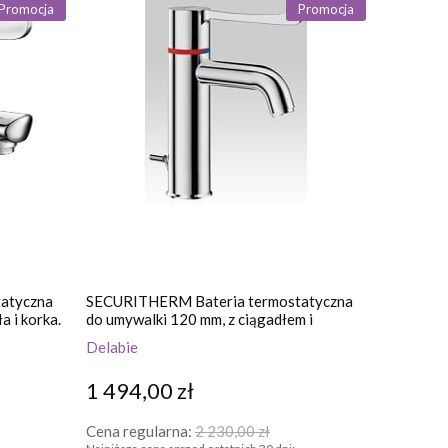
Promocja
Promocja
atyczna
SECURITHERM Bateria termostatyczna
a i korka.
do umywalki 120 mm, z ciągadłem i
korkiem
Delabie
1 494,00 zł
Cena regularna:
2 230,00 zł