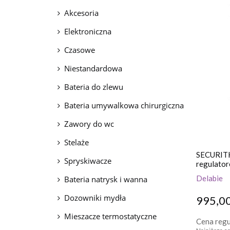
Akcesoria
Elektroniczna
Czasowe
Niestandardowa
Bateria do zlewu
Bateria umywalkowa chirurgiczna
Zawory do wc
Stelaże
SECURITH
Spryskiwacze
regulator
wylewka 
Delabie
Bateria natrysk i wanna
Dozowniki mydła
995,00
Mieszacze termostatyczne
Cena regu