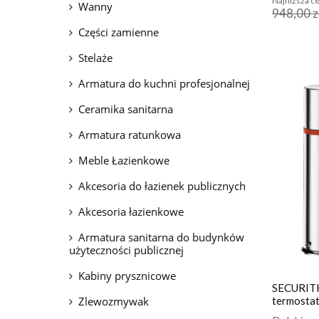
Najniższa ce
Wanny
948,00 z
Części zamienne
Stelaże
Armatura do kuchni profesjonalnej
Ceramika sanitarna
Armatura ratunkowa
Meble Łazienkowe
Akcesoria do łazienek publicznych
Akcesoria łazienkowe
Armatura sanitarna do budynków
użyteczności publicznej
Kabiny prysznicowe
SECURITH
Zlewozmywak
termostat
ciągadła i