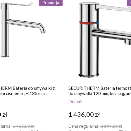
Promocja
ERM Bateria do umywalki z
SECURITHERM Bateria termost
em ciśnienia , H.185 mm ,
do umywalki 120 mm, bez ciągadł
L.220 mm
Delabie
 zł
1 436,00 zł
larna:
1 485,00 zł
Cena regularna:
2 144,00 zł