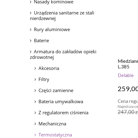
Nasady kominowe
Urządzenia sanitarne ze stali
nierdzewnej
Rury aluminiowe
Baterie
Armatura do zakładów opieki
zdrowotnej
Miedziane
L.385
Akcesoria
Delabie
Filtry
259,00
Części zamienne
Bateria umywalkowa
Cena regu
Najniższa ce
247,00 z
Z regulatorem ciśnienia
Mechaniczna
Termostatyczna