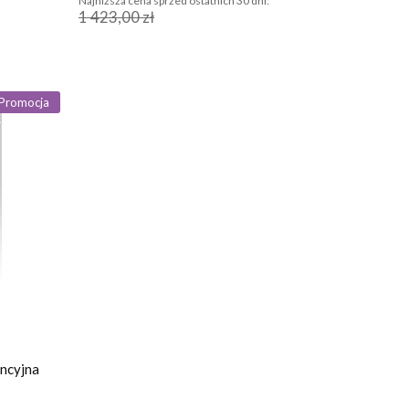
Najniższa cena sprzed ostatnich 30 dni:
1 423,00 zł
Promocja
ncyjna