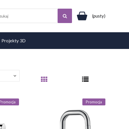
(pusty)
Projekty 3D
Promocja
Promocja