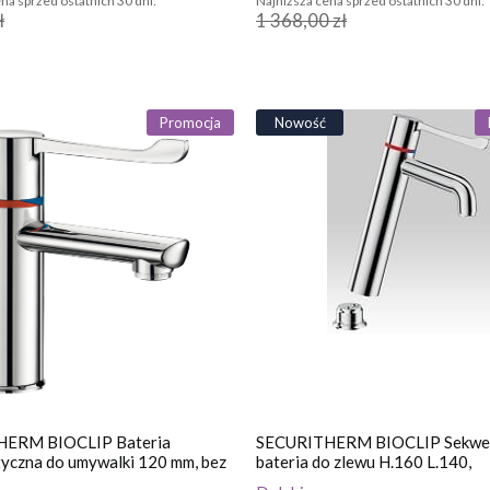
na sprzed ostatnich 30 dni:
Najniższa cena sprzed ostatnich 30 dni:
ł
1 368,00 zł
Promocja
Nowość
ERM BIOCLIP Bateria
SECURITHERM BIOCLIP Sekwe
yczna do umywalki 120 mm, bez
bateria do zlewu H.160 L.140,
 korka.
termostatyczna