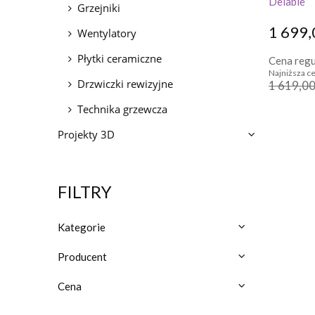
Delabie
Grzejniki
1 699,
Wentylatory
Płytki ceramiczne
Cena regu
Najniższa ce
Drzwiczki rewizyjne
1 619,00
Technika grzewcza
Projekty 3D
FILTRY
Kategorie
Producent
Cena