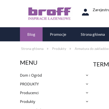
Zarejestru
Blog
Promocje
Strona główna
»
»
Strona główna
Produkty
Armatura do zakładów 
MENU
TERM
Dom i Ogród
PRODUKTY
Producenci
Produkty