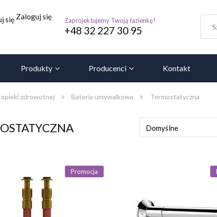
Zaloguj się
j się
Zaprojektujemy Twoją łazienkę!
+48 32 227 30 95
Produkty
Producenci
Kontakt
»
»
opieki zdrowotnej
Bateria umywalkowa
Termostatyczna
OSTATYCZNA
Promocja