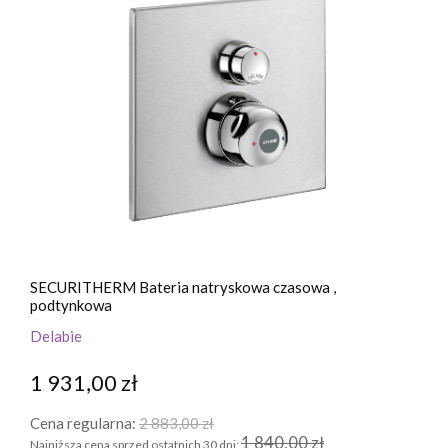
SECURITHERM Bateria natryskowa czasowa ,
podtynkowa
Delabie
1 931,00 zł
Cena regularna:
2 883,00 zł
1 840,00 zł
Najniższa cena sprzed ostatnich 30 dni: