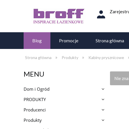
Zarejestru
Blog
Promocje
Strona główna
»
»
Strona główna
Produkty
Kabiny prysznicowe
MENU
Nie zna
Dom i Ogród
PRODUKTY
Producenci
Produkty