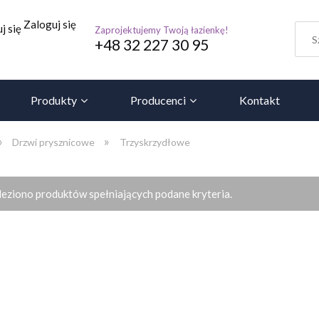
Zaloguj się
j się
Zaprojektujemy Twoją łazienkę!
+48 32 227 30 95
Produkty
Producenci
Kontakt
»
»
Drzwi prysznicowe
Trzyskrzydłowe
leziono produktów spełniających podane kryteria.