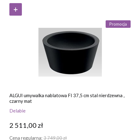
Promocja
ALGUI umywalka nablatowa FI 37,5 cm stal nierdzewna ,
czarny mat
Delabie
2 511,00 zł
Cena regularna:
3 749,00 zł