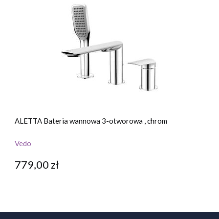
ALETTA Bateria wannowa 3-otworowa , chrom
A
Vedo
V
779,00 zł