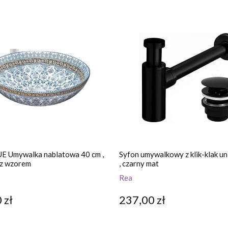
E Umywalka nablatowa 40 cm ,
Syfon umywalkowy z klik-klak u
 z wzorem
, czarny mat
Rea
 zł
237,00 zł