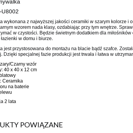
mywalka
-U8002
 wykonana z najwyższej jakości ceramiki w szarym kolorze i o
zarnym wzorem nada klasy, ozdabiając przy tym wnętrze. Sprawd
rzymać w czystości. Będzie świetnym dodatkiem dla miłośników
 łazienki w domu i biurze.
 jest przystosowana do montażu na blacie bądź szafce. Zost
j. Dzięki specjalnej fazie produkcji jest trwała i łatwa w utrzyma
Szary/Czarny wzór
y: 40 x 40 x 12 cm
ablatowy
ł: Ceramika
oru na baterie
zelewu
a 2 lata
UKTY POWIĄZANE