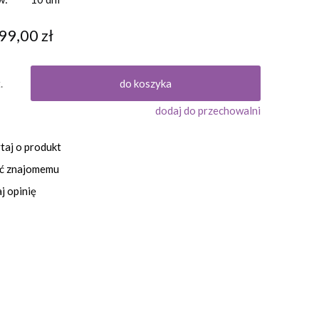
99,00 zł
.
do koszyka
dodaj do przechowalni
taj o produkt
eć znajomemu
j opinię