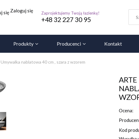
Zaloguj się
j się
Zaprojektujemy Twoją łazienkę!
+48 32 227 30 95
Produkty
Producenci
Kontakt
ywalka nablatowa 40 cm , szara z wzorem
ARTE
NABL
WZO
Ocena:
Producen
Kod prod
Wysyłka 