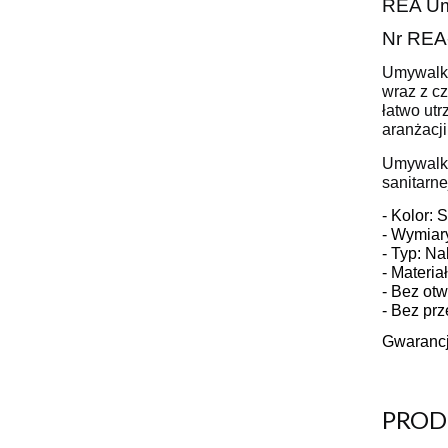
REA U
Nr REA
Umywalka
wraz z c
łatwo ut
aranżacji
Umywalka
sanitarne
- Kolor: 
- Wymiar
- Typ: N
- Materia
- Bez otw
- Bez pr
Gwarancj
PROD