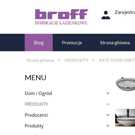
Zarejestru
Blog
Promocje
Strona główna
»
»
Strona główna
PRODUKTY
ARTE DARK GREY Um
MENU
Dom i Ogród
PRODUKTY
Producenci
Produkty