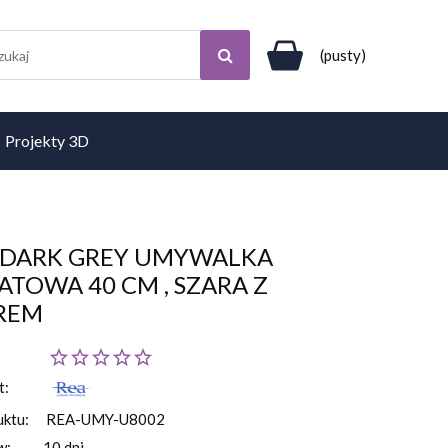
(pusty)
Projekty 3D
 DARK GREY UMYWALKA
ATOWA 40 CM , SZARA Z
REM
t:
uktu:
REA-UMY-U8002
w:
10 dni