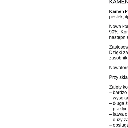
KAMEN P
Kamen P
pestek, it
Nowa kon
90%. Kor
następni
Zastosow
Dzięki z
zasobnik
Nowators
Przy skła
Zalety k
– bardzo
– wysoka
– długa 
– prakty
– łatwa o
– duży z
– obsługa