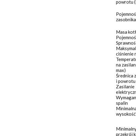
powrotu 
Pojemnoś
zasobnika
Masa kot
Pojemnoś
Sprawność
Maksyma
ciśnienie
Temperat
na zasilan
max)
Średnica z
i powrotu
Zasilanie
elektrycz
Wymagany
spalin
Minimaln
wysokość
Minimaln
przekrój 