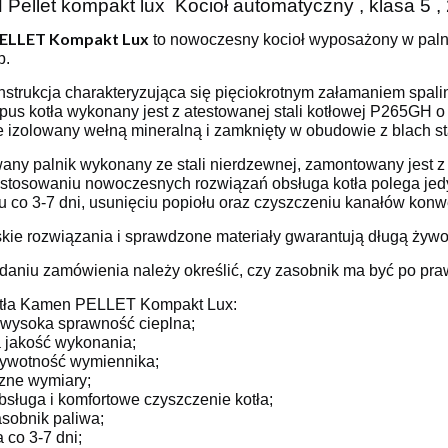
ellet kompakt lux Kocioł automatyczny , klasa 5 ,
ELLET Kompakt Lux
to nowoczesny kocioł wyposażony w palnik
p.
strukcja charakteryzująca się pięciokrotnym załamaniem spalin
pus kotła wykonany jest z atestowanej stali kotłowej P265GH 
e izolowany wełną mineralną i zamknięty w obudowie z blach 
any palnik wykonany ze stali nierdzewnej, zamontowany jest z 
astosowaniu nowoczesnych rozwiązań obsługa kotła polega jed
u co 3-7 dni, usunięciu popiołu oraz czyszczeniu kanałów konw
kie rozwiązania i sprawdzone materiały gwarantują długą żywo
daniu zamówienia należy określić, czy zasobnik ma być po prawe
otła Kamen PELLET Kompakt Lux:
 wysoka sprawność cieplna;
 jakość wykonania;
żywotność wymiennika;
czne wymiary;
bsługa i komfortowe czyszczenie kotła;
asobnik paliwa;
 co 3-7 dni;