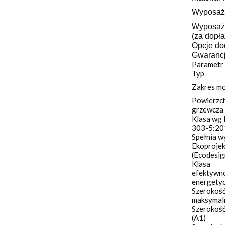
Wyposaż
Wyposaż
(za dopła
Opcje d
Gwaranc
Parametr
Typ
Zakres m
Powierzc
grzewcza
Klasa wg
303-5:20
Spełnia 
Ekoproje
(Ecodesig
Klasa
efektywn
energetyc
Szerokoś
maksymaln
Szerokość
(A1)