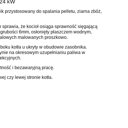
 24 kW
 przystosowany do spalania pelletu, ziarna zbóż,
 sprawia, że kocioł osiąga sprawność sięgającą
o grubości 6mm, osłonięty płaszczem wodnym,
stalowych malowanych proszkowo.
boku kotła u ukryty w obudowie zasobnika.
ynie na okresowym uzupełnianiu paliwa w
ekcyjnych.
tność i bezawaryjną pracę.
j czy lewej stronie kotła.