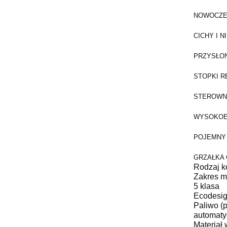
NOWOCZE
CICHY I
PRZYSŁO
STOPKI R
STEROWN
WYSOKOE
POJEMNY
GRZAŁKA 
Rodzaj k
Zakres 
5 klasa
Ecodesi
Paliwo (
automaty
Materiał