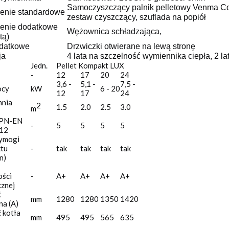
Samoczyszczący palnik pelletowy Venma Co
enie standardowe
zestaw czyszczący, szuflada na popiół
enie dodatkowe
Wężownica schładzająca,
tą)
odatkowe
Drzwiczki otwierane na lewą stronę
ja
4 lata na szczelność wymiennika ciepła, 2 l
Jedn.
Pellet Kompakt LUX
-
12
17
20
24
3,6 -
5,1 -
7,5 -
ocy
kW
6 - 20
12
17
24
hnia
2
1.5
2.0
2.5
3.0
m
 PN-EN
-
5
5
5
5
12
wymogi
ktu
-
tak
tak
tak
tak
n)
ości
-
A+
A+
A+
A+
znej
ć
mm
1280
1280
1350
1420
a (A)
 kotła
mm
495
495
565
635