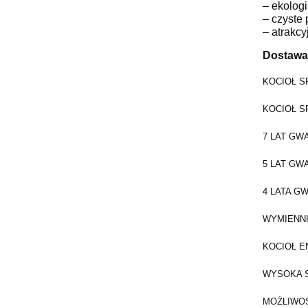
– ekologi
– czyste 
– atrakc
Dostawa 
KOCIOŁ S
KOCIOŁ S
7 LAT GW
5 LAT GW
4 LATA G
WYMIENNI
KOCIOŁ E
WYSOKA 
MOŻLIWOŚ