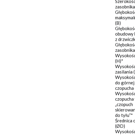
Szerokoś
zasobnika
Głębokoś
maksymal
(B)
Głębokoś
obudowy 
z drzwicz
Głębokoś
zasobnika
Wysokość
(H)*
Wysokoś
zasilania 
Wysokoś
do górnej
czopucha 
Wysokość
czopucha 
„czopuch
skierowa
do tyłu”*
Średnica 
(ØD)
Wysokoś