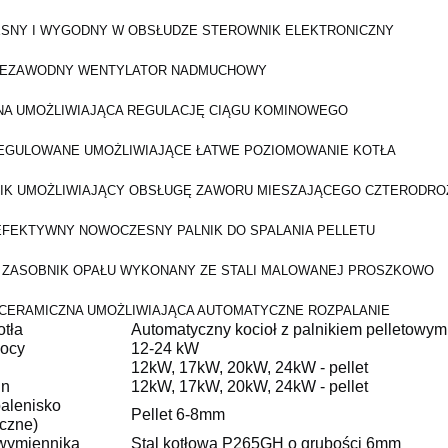
SNY I WYGODNY W OBSŁUDZE STEROWNIK ELEKTRONICZNY
 NIEZAWODNY WENTYLATOR NADMUCHOWY
NA UMOŻLIWIAJĄCA REGULACJĘ CIĄGU KOMINOWEGO
EGULOWANE UMOŻLIWIAJĄCE ŁATWE POZIOMOWANIE KOTŁA
IK UMOŻLIWIAJĄCY OBSŁUGĘ ZAWORU MIESZAJĄCEGO CZTERODRO
FEKTYWNY NOWOCZESNY PALNIK DO SPALANIA PELLETU
 ZASOBNIK OPAŁU WYKONANY ZE STALI MALOWANEJ PROSZKOWO
CERAMICZNA UMOŻLIWIAJĄCA AUTOMATYCZNE ROZPALANIE
otła
Automatyczny kocioł z palnikiem pelletowym
mocy
12-24 kW
12kW, 17kW, 20kW, 24kW - pellet
gn
12kW, 17kW, 20kW, 24kW - pellet
palenisko
Pellet 6-8mm
czne)
 wymiennika
Stal kotłowa P265GH o grubości 6mm