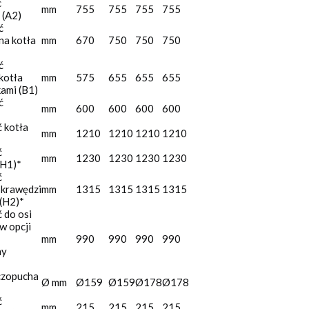
c
mm
755
755
755
755
 (A2)
ć
na kotła
mm
670
750
750
750
ć
kotła
mm
575
655
655
655
kami (B1)
ć
mm
600
600
600
600
 kotła
mm
1210
1210
1210
1210
ć
mm
1230
1230
1230
1230
(H1)*
ć
 krawędzi
mm
1315
1315
1315
1315
(H2)*
 do osi
w opcji
mm
990
990
990
990
ny
czopucha
Ø mm
Ø159
Ø159
Ø178
Ø178
ć
mm
215
215
215
215