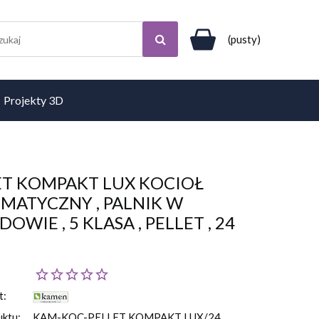
(pusty)
Projekty 3D
ET KOMPAKT LUX KOCIOŁ
MATYCZNY , PALNIK W
OWIE , 5 KLASA , PELLET , 24
t:
uktu:
KAM-KOC-PELLET KOMPAKT LUX/24