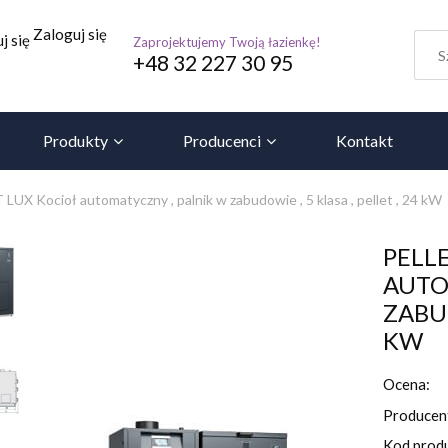
Zaloguj się
j się
Zaprojektujemy Twoją łazienkę!
+48 32 227 30 95
Produkty
Producenci
Kontakt
 Kocioł automatyczny , palnik w zabudowie , 5 klasa , pellet , 24 kW
PELL
AUTO
ZABUD
KW
Ocena:
Producen
Kod prod