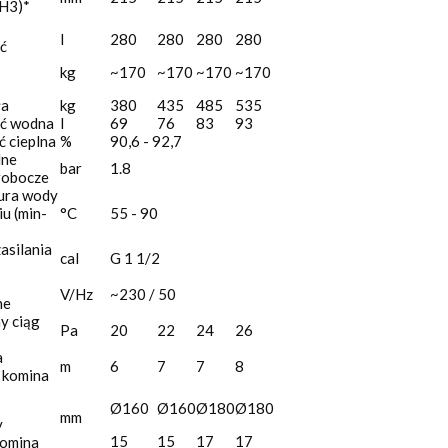
(H3)*
l
280
280
280
280
ć
kg
~170
~170
~170
~170
ła
kg
380
435
485
535
ć wodna
l
69
76
83
93
 cieplna
%
90,6 - 92,7
lne
bar
1.8
 robocze
ura wody
iu (min-
°C
55 - 90
asilania
cal
G 1 1/2
V/Hz
~230 / 50
ne
 ciąg
Pa
20
22
24
26
a
m
6
7
7
8
 komina
Ø160
Ø160
Ø180
Ø180
mm
y
15
15
17
17
komina