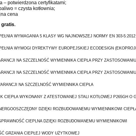
a – potwierdzona certyfikatami;
paliwo = czysta kotłownia;
yjna cena
gratis.
PEŁNIA WYMAGANIA 5 KLASY WG NAJNOWSZEJ NORMY EN 303-5:2012
PEŁNIA WYMOGI DYREKTYWY EUROPEJSKIEJ ECODESIGN (EKOPROJ
ARANCJI NA SZCZELNOŚĆ WYMIENNIKA CIEPŁA PRZY ZASTOSOWAN
ARANCJI NA SZCZELNOŚĆ WYMIENNIKA CIEPŁA PRZY ZASTOSOWAN
WARANCJI NA SZCZELNOŚĆ WYMIENNIKA CIEPŁA
K CIEPŁA WYKONANY Z ATESTOWANEJ STALI KOTŁOWEJ P265GH O 
NERGOOSZCZĘDNY DZIĘKI ROZBUDOWANEMU WYMIENNIKOWI CIEPŁA
SPRAWNOŚĆ CIEPLNA DZIĘKI ROZBUDOWANEMU WYMIENNIKOWI
Ć GRZANIA CIEPŁEJ WODY UŻYTKOWEJ