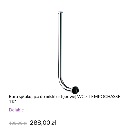
Rura spłukująca do miski ustępowej WC z TEMPOCHASSE
G
1¼"
Delabie
D
288,00 zł
430,00 zł
3