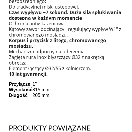
bezpośredniego:
Do tradycyjnej miski ustępowej.
Czas wypływu ~7 sekund. Duża siła spłukiwania
dostępna w każdym momencie
Ochrona antyskażeniowa.
Kątowy zawór odcinający i regulujący wypływ W1" z
chromowanego mosiądzu.
Korpus i przycisk z litego, chromowanego
mosiądzu.
Mechanizm odporny na uderzenia.
Zagięta rura Inox błyszczący Ø32 z nakrętką i
obręczą.
Element łączący Ø32/55 z kołnierzem.
10 lat gwarancji.
Przyłącze
1"
Wysokość
815 mm
Długość
205 mm
PRODUKTY POWIĄZANE